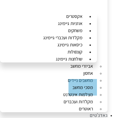
אקסטרים
אוזניות גיימינג
משחקים
מקלדות ועכברי גיימינג
כיסאות גיימינג
קונסולות
שולחנות גיימינג
אביזרי מחשב
אחסון
מחשבים ניידים
מסכי מחשב
מצלמות אינטרנט
מקלדות ועכברים
ראוטרים
גאדג'טים